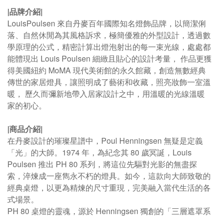
|品牌介紹|
LouisPoulsen 來自丹麥百年國際知名燈飾品牌，以簡潔俐
落、自然休閒為其風格訴求，極簡優雅的外型設計，透過數
學原理的公式，精密計算出燈泡射出的每一束光線，處處都
能體現出 Louis Poulsen 細緻且貼心的設計考量， 作品更獲
得美國紐約 MoMA 現代美術館的永久館藏，創造無數經典
傳世的家居燈具，讓照明成了藝術和收藏，照亮妝飾一室溫
暖， 歷久而彌新地帶入居家設計之中，用溫暖的光線溫暖
家的初心。
|商品介紹|
在丹麥設計的璀璨星譜中，
Poul Henningsen
無疑是定義
「光」的大師。
1974
年，為紀念其
80
歲冥誕，
Louis
Poulsen
推出
PH 80
系列，將這位先驅對光影的無盡探
索，淬煉成一座雋永不朽的燈具。如今，這款向大師致敬的
經典桌燈，以更為精煉的尺寸重現，完美融入當代生活的各
式場景。
PH 80
桌燈的靈魂，源於
Henningsen
獨創的「三層遮罩系