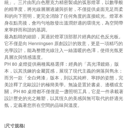
統」。三片由乳白色壓克力精密製成的弧形燈罩，以數學般
的精準度，將光線層層過濾與折射，不僅提供桌面充足而柔
和的向下照明，更完全消除了任何角度的直接眩光。燈罩本
身在點亮後，會均勻地散發出溫潤舒適的環境光，為空間帶
來寧靜而和諧的基調。
最為點睛的細節，莫過於燈罩頂部那片經典的紅色反光板。
它不僅是向
Henningsen
原創設計的致意，更是一項精巧的
光學設計，能為整體光線注入一絲溫暖的色澤，使得光氛更
具層次與情感溫度。
PH 80
桌燈提供兩種風格選擇：經典的「高光澤鍍鉻」版
本，以其洗鍊的金屬質感，展現了現代主義的俐落與雋永；
而另一款「全白烤漆」版本，則以其純粹、寧靜的姿態，完
美詮釋了北歐設計的極簡美學。無論是置於書桌、邊櫃或玄
關，
PH 80
桌燈都不僅僅是一盞照明工具，它是一件承載著
設計歷史的光之雕塑，以其恆久的美感與無可取代的舒適光
氛，定義著您所在空間的品味與溫度。
|尺寸規格|