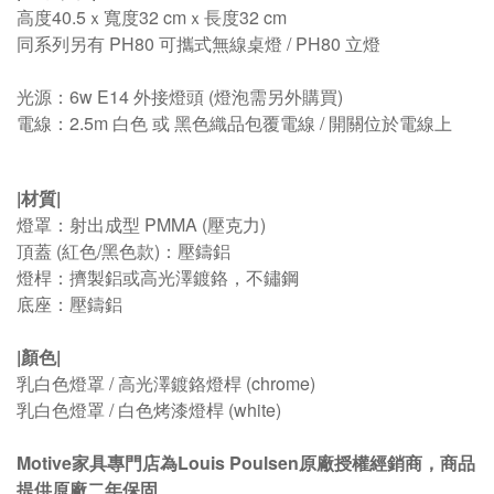
高度40.5ｘ
寬度32 cmｘ
長度32 cm
同系列另有 PH80 可攜式無線桌燈 / PH80 立燈
光源：6w E14 外接燈頭 (燈泡需另外購買)
電線：2.5m 白色 或 黑色織品包覆電線 / 開關位於電線上
|材質|
燈罩：射出成型 PMMA (壓克力)
頂蓋 (紅色/黑色款)：壓鑄鋁
燈桿：擠製鋁或高光澤鍍鉻，不鏽鋼
底座：壓鑄鋁
|顏色|
乳白色燈罩
/
高光澤鍍鉻燈桿 (chrome)
乳白色燈罩
/
白色烤漆燈桿 (white)
Motive家具專門店為Louis Poulsen原廠授權經銷商，商品
提供原廠二年保固