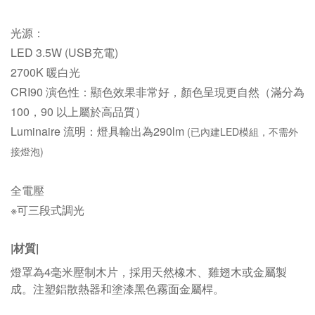
光源：
LED 3.5W
(USB充電)
2700K
暖白光
CRI90 演色性：
顯色效果非常好，顏色呈現更自然（滿分為
100，90 以上屬於高品質）
Luminaire 流明：
燈具輸出為290lm
(已內建LED模組，不需外
接燈泡)
全電壓
※可三段式調光
|材質|
燈罩為4毫米壓制木片，採用天然橡木、雞翅木或金屬製
成。注塑鋁散熱器和塗漆黑色霧面金屬桿。