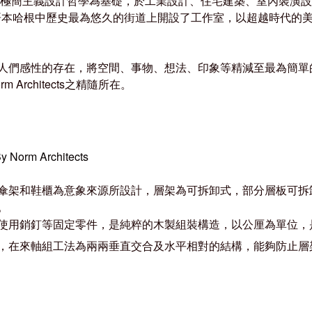
柔性極簡主義設計哲學為基礎，於工業設計、住宅建築、室內裝潢
丹麥首都哥本哈根中歷史最為悠久的街道上開設了工作室，以超越時
人們感性的存在，將空間、事物、想法、印象等精減至最為簡單
 Architects之精隨所在。
 Norm Architects
傘架和鞋櫃為意象來源所設計，層架為可拆卸式，部分層板可拆
。
使用銷釘等固定零件，是純粹的木製組裝構造，以公厘為單位，
，在來軸組工法為兩兩垂直交合及水平相對的結構，能夠防止層