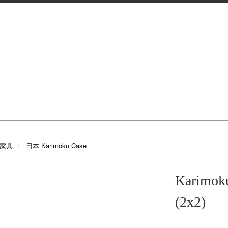
e 家具
日本 Karimoku Case
Karimo
(2x2)