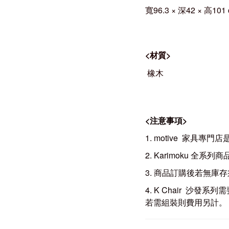
寬96.3 × 深42
× 高101
<
材質
>
橡
木
<
注意事項
>
1. motive 家
2. Karimoku
3. 商品訂購後若無庫存
4. K Chair 
若需組裝則費用另計。