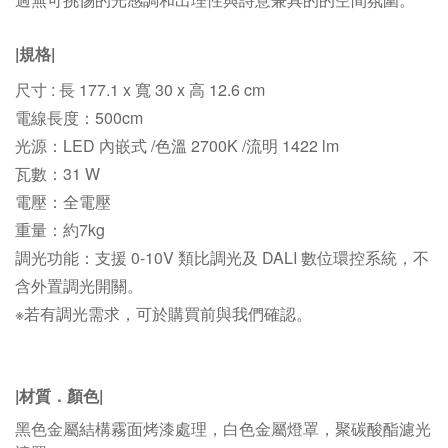
|規格|
尺寸 : 長 177.1 x 寬 30 x 高 12.6 cm
電線長度：500cm
光源：LED 內嵌式 /色溫 2700K
/
流明 1422 lm
瓦數：31 W
電壓：全電壓
重量：約7kg
調光功能：支援 0-10V 類比調光及 DALI 數位環控系統，不
含外置調光開關。
※若有調光需求，可於購買前與我們確認。
|材質
．
顏色
|
黑色金屬結構霧面烤漆處理，白色金屬燈罩，聚碳酸酯濾光