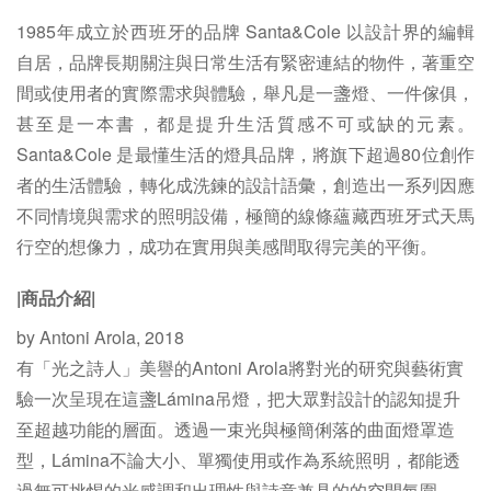
1985年成立於西班牙的品牌 Santa&Cole 以設計界的編輯
自居，品牌長期關注與日常生活有緊密連結的物件，著重空
間或使用者的實際需求與體驗，舉凡是一盞燈、一件傢俱，
甚至是一本書，都是提升生活質感不可或缺的元素。
Santa&Cole 是最懂生活的燈具品牌，將旗下超過80位創作
者的生活體驗，轉化成洗鍊的設計語彙，創造出一系列因應
不同情境與需求的照明設備，極簡的線條蘊藏西班牙式天馬
行空的想像力，成功在實用與美感間取得完美的平衡。
|商品介紹|
by Antoni Arola, 2018
有「光之詩人」美譽的Antoni Arola將對光的研究與藝術實
驗一次呈現在這盞Lámina吊燈，把大眾對設計的認知提升
至超越功能的層面。透過一束光與極簡俐落的曲面燈罩造
型，Lámina不論大小、單獨使用或作為系統照明，都能透
過無可挑惕的光感調和出理性與詩意兼具的的空間氛圍。