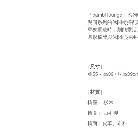
「bambi loun
與同系列的休閒椅搭配
單獨擺放時，則能靈活
圓形椅凳與休閒已採用
|
尺寸
|
寬55
×
高39
/
座高39
c
|
材質
|
椅座： 杉木
椅腳： 山毛櫸
椅面：皮革、布料