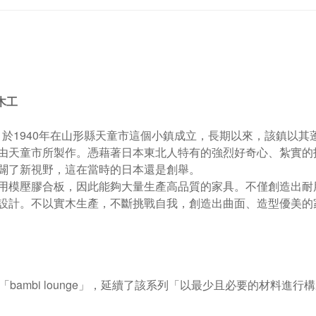
木工
o
於
1940
年在山形縣天童市這個小鎮成立，長期以來，該鎮以其
由天童市所製作。憑藉著日本東北人特有的強烈好奇心、紮實的
闢了新視野，這在當時的日本還是創舉。
用模壓膠合板，因此能夠大量生產高品質的家具。不僅創造出耐
設計。不以實木生產，不斷挑戰自我，創造出曲面、造型優美的
「bambi lounge」
，延續了該系列「以
最
少
且必要
的材料進行構