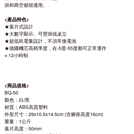
掛和商空都很適用。
<產品特色>
★葉片式設計
★大數字顯示、可壁掛或桌立
★超低耗電量設計，不須常換電池
★德國機芯高精準度，在-5度-55度都可正常運作
※ 12小時制
<商品規格>
BQ-50
顏色：白/黑
材質：ABS高質塑料
外形尺寸：29x10.5x14.5cm (含腳座高度16cm)
重量：1公斤
葉片高度：50mm