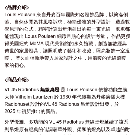
<
品牌介紹
>
Louis Poulsen
來自丹麥百年國際知名燈飾品牌，以簡潔俐
落、自然休閒為其風格訴求，極簡優雅的外型設計，透過數
學原理的公式，精密計算出燈泡射出的每一束光線，處處都
能體現出
Louis Poulsen
細緻且貼心的設計考量， 作品更獲
得美國紐約
MoMA
現代美術館的永久館藏，創造無數經典
傳世的家居燈具，讓照明成了藝術和收藏，照亮妝飾一室溫
暖， 歷久而彌新地帶入居家設計之中，用溫暖的光線溫暖
家的初心。
<
商品介紹
>
VL 45 Radiohus
無線桌燈
是 Louis Poulsen 依據功能主義
大師 Vilhelm Lauritzen 於 1930 年代後期為丹麥廣播大樓
Radiohuset 設計的
VL 45 Radiohus 吊燈
設計出發，於
2025 年初所推出的新品。
外型優雅、多功能的 VL 45 Radiohus
無線桌燈
延續了該系
列吊燈原有經典的低調奢華外觀、柔和的燈光以及卓越的耐