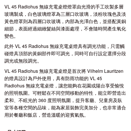
VL 45 Radiohus
無線充電桌燈
燈罩由光滑的手工吹製多層
玻璃製成，白色玻璃燈罩為三層口吹玻璃，淡粉玫瑰色及淡
黃色燈罩則為四層口吹玻璃，內部為光澤白色，並搭配黃銅
細節，表面經過細緻髮絲與漆面處理，不會隨時間產生氧化
變色。
此外
VL 45 Radiohus
無線充電桌燈
具有調光功能，只需觸
碰燈具頂部的黃銅部件即可調光，同時可自行設定選擇分段
調光或無段調光。
VL 45 Radiohus
無線充電桌燈
是首次將 Vilhelm Lauritzen
的燈具設計為戶外使用，具有防雨功能的 VL 45
Radiohus
無線充電桌燈
，讓您能夠在花園或陽台享受愉悅
的照明氛圍。可輕鬆在不同空間移動的特性，能立即營造出
柔和、不眩光的 360 度照明氛圍，提升客廳、兒童房及臥
室等各種空間的品味，能為家居裝飾完美加分，也非常適合
用於餐廳和飯店，營造溫暖的迎賓氣氛。