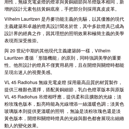
用性，
無線充電桌燈
的燈罩與黃銅細節與吊燈版本相同，新
增的設計元素包括黃銅底座，手把部分則採用真皮皮革。
Vilhelm Lauritzen 是丹麥功能主義的先驅，以其優雅的現代
主義建築和卓越的燈具設計聞名於世，其中多款燈具已成為
設計界的經典之作，因其理想的照明效果和極簡主義的美學
表現而深受推崇。
與 20 世紀中期的其他現代主義建築師一樣，Vilhelm
Lauritzen 遵循「形隨機能」的原則，同時強調美學的重要
性。他所設計的燈具不僅實用易用，且在開燈與關燈時都能
呈現出迷人的視覺美感。
VL 45 Radiohus
無線充電桌燈
採用最高品質的材質製作，
提供三種顏色選擇，搭配黃銅細節，乳白色燈罩版本與原版
VL 45 Radiohus 吊燈相呼應，提供柔和且擴散的光線；淡
粉玫瑰色版本，點亮時能為光線增添一絲溫暖色調；淡黃色
玻璃版本則提供更溫暖的照明 ，無論是淡粉玫瑰色還是淡
黃色版本，開燈和關燈時燈具的光線與顏色都會展現出細緻
動人的變化效果。